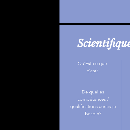
Scientifiqu
Qu'Est-ce que
c'est?
De quelles
compétences /
qualifications aurais-je
besoin?