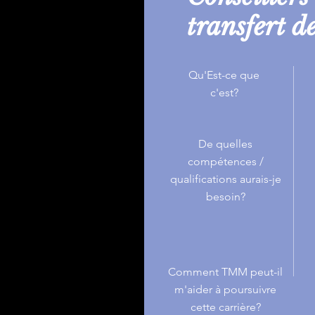
transfert d
Qu'Est-ce que
c'est?
De quelles
compétences /
qualifications aurais-je
besoin?
Comment TMM peut-il
m'aider à poursuivre
cette carrière?