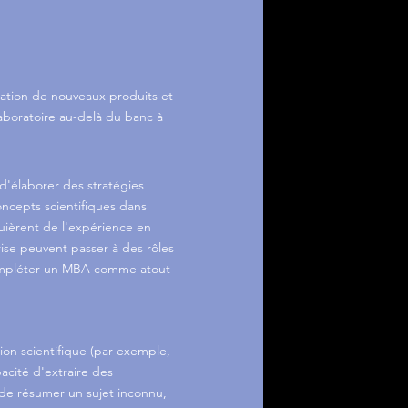
sation de nouveaux produits et
aboratoire au-delà du banc à
'élaborer des stratégies
oncepts scientifiques dans
uièrent de l'expérience en
rise peuvent passer à des rôles
 compléter un MBA comme atout
on scientifique (par exemple,
acité d'extraire des
 de résumer un sujet inconnu,