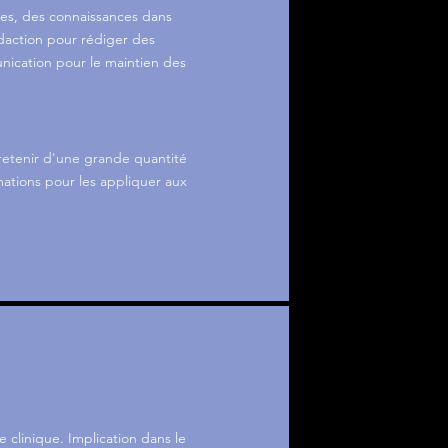
ues, des connaissances dans
daction pour rédiger des
nication pour le maintien des
retenir d'une grande quantité
mations pour les appliquer aux
 clinique. Implication dans le