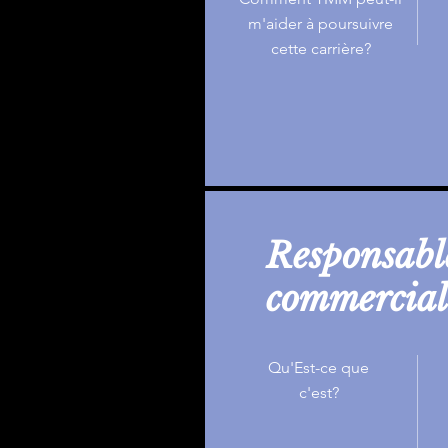
m'aider à poursuivre
cette carrière?
Responsabl
commercial
Qu'Est-ce que
c'est?