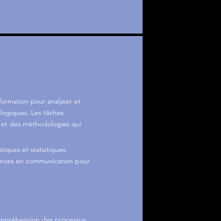
formation pour analyser et
ologiques. Les tâches
 et des méthodologies qui
tiques et statistiques.
tences en communication pour
mpréhension des processus