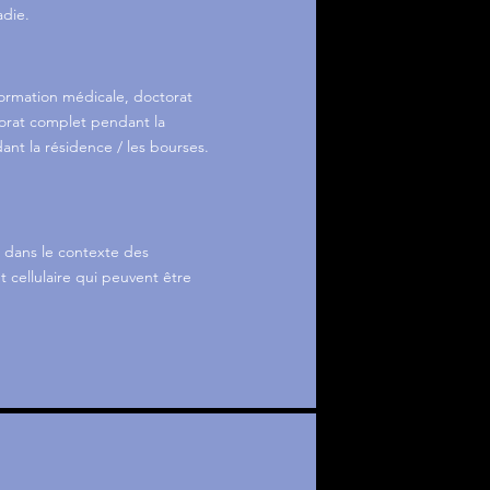
adie.
formation médicale, doctorat
orat complet pendant la
t la résidence / les bourses.
s dans le contexte des
 cellulaire qui peuvent être