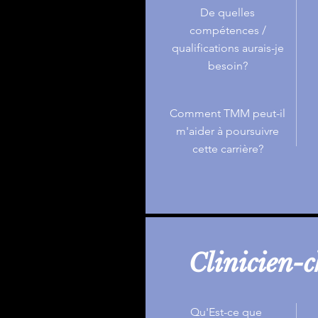
De quelles
compétences /
qualifications aurais-je
besoin?
Comment TMM peut-il
m'aider à poursuivre
cette carrière?
Clinicien-
Qu'Est-ce que