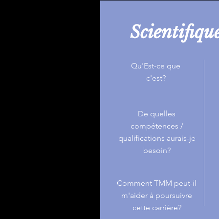
Scientifiqu
Qu'Est-ce que
c'est?
De quelles
compétences /
qualifications aurais-je
besoin?
Comment TMM peut-il
m'aider à poursuivre
cette carrière?