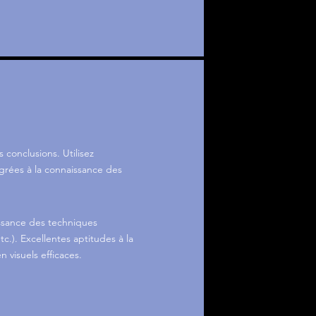
conclusions. Utilisez
rées à la connaissance des
ssance des techniques
.). Excellentes aptitudes à la
 visuels efficaces.