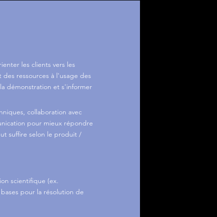
enter les clients vers les
t des ressources à l'usage des
 la démonstration et s'informer
niques, collaboration avec
nication pour mieux répondre
 suffire selon le produit /
n scientifique (ex.
bases pour la résolution de