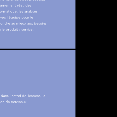
ironnement réel, des
formatique, les analyses
vec l'équipe pour le
ondre au mieux aux besoins
le produit / service.
ans l'octroi de licences, la
ition de nouveaux