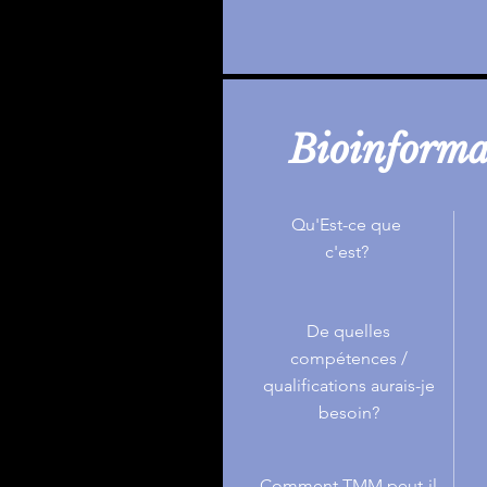
Bioinforma
Qu'Est-ce que
c'est?
De quelles
compétences /
qualifications aurais-je
besoin?
Comment TMM peut-il