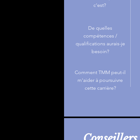
c'est?
De quelles
compétences /
qualifications aurais-je
besoin?
Comment TMM peut-il
m'aider à poursuivre
cette carrière?
Conseillers